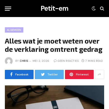
Petit-em
ALGEMEEN
Alles wat je moet weten over
de verklaring omtrent gedrag
BY
CHRIS
MEI 2, 2026
GEEN REACTIES
7 MINS READ
Facebook
Twitter
Pinterest