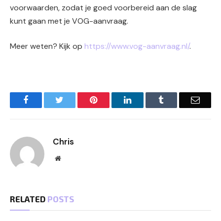
voorwaarden, zodat je goed voorbereid aan de slag
kunt gaan met je VOG-aanvraag.
Meer weten? Kijk op
https://www.vog-aanvraag.nl/
.
Facebook
Twitter
Pinterest
LinkedIn
Tumblr
Email
Chris
Website
RELATED
POSTS